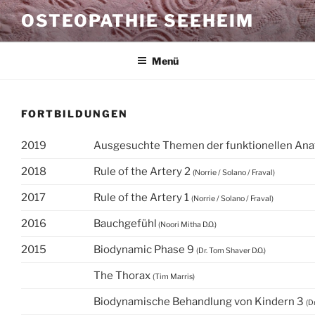
Zum
OSTEOPATHIE SEEHEIM
Inhalt
springen
Menü
FORTBILDUNGEN
2019
Ausgesuchte Themen der funktionellen Ana
2018
Rule of the Artery 2
(Norrie / Solano / Fraval)
2017
Rule of the Artery 1
(Norrie / Solano / Fraval)
2016
Bauchgefühl
(Noori Mitha D.O.)
2015
Biodynamic Phase 9
(Dr. Tom Shaver D.O.)
The Thorax
(Tim Marris)
Biodynamische Behandlung von Kindern 3
(D