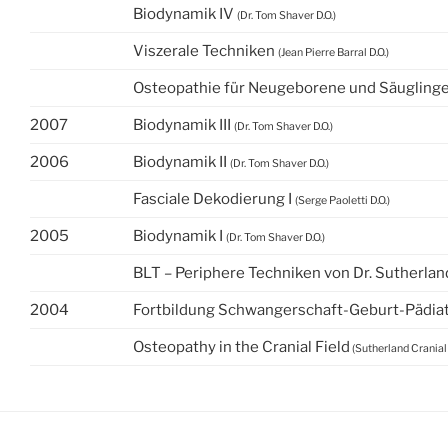
Biodynamik IV
(Dr. Tom Shaver D.O.)
Viszerale Techniken
(Jean Pierre Barral D.O.)
Osteopathie für Neugeborene und Säugling
2007
Biodynamik III
(Dr. Tom Shaver D.O.)
2006
Biodynamik II
(Dr. Tom Shaver D.O.)
Fasciale Dekodierung I
(Serge Paoletti D.O.)
2005
Biodynamik I
(Dr. Tom Shaver D.O.)
BLT – Periphere Techniken von Dr. Sutherlan
2004
Fortbildung Schwangerschaft-Geburt-Pädia
Osteopathy in the Cranial Field
(Sutherland Cranial