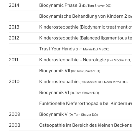
2014
Biodynamic Phase 8
(Dr. Tom Shaver D.O.)
Biodynamische Behandlung von Kindern 2
(D
2013
Kinderosteopathie (Biodynamic treatment of
2012
Kinderosteopathie (Balanced ligamentous te
Trust Your Hands
(Tim Marris D.O. MSCC)
2011
Kinderosteopathie – Neurologie
(Eva Möckel D.O., 
Biodynamik VII
(Dr. Tom Shaver D.O.)
2010
Kinderosteopathie
(Eva Möckel D.O., Noori Mitha D.O.)
Biodynamik VI
(Dr. Tom Shaver D.O.)
Funktionelle Kieferorthopadie bei Kindern
(Ph
2009
Biodynamik V
(Dr. Tom Shaver D.O.)
2008
Osteopathie im Bereich des kleinen Beckens